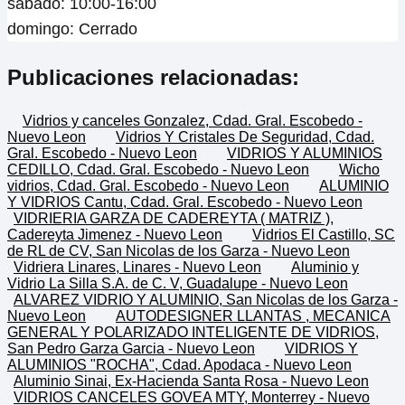
sabado: 10:00-16:00
domingo: Cerrado
Publicaciones relacionadas:
Vidrios y canceles Gonzalez, Cdad. Gral. Escobedo -
Nuevo Leon
Vidrios Y Cristales De Seguridad, Cdad.
Gral. Escobedo - Nuevo Leon
VIDRIOS Y ALUMINIOS
CEDILLO, Cdad. Gral. Escobedo - Nuevo Leon
Wicho
vidrios, Cdad. Gral. Escobedo - Nuevo Leon
ALUMINIO
Y VIDRIOS Cantu, Cdad. Gral. Escobedo - Nuevo Leon
VIDRIERIA GARZA DE CADEREYTA ( MATRIZ ),
Cadereyta Jimenez - Nuevo Leon
Vidrios El Castillo, SC
de RL de CV, San Nicolas de los Garza - Nuevo Leon
Vidriera Linares, Linares - Nuevo Leon
Aluminio y
Vidrio La Silla S.A. de C. V, Guadalupe - Nuevo Leon
ALVAREZ VIDRIO Y ALUMINIO, San Nicolas de los Garza -
Nuevo Leon
AUTODESIGNER LLANTAS , MECANICA
GENERAL Y POLARIZADO INTELIGENTE DE VIDRIOS,
San Pedro Garza Garcia - Nuevo Leon
VIDRIOS Y
ALUMINIOS "ROCHA", Cdad. Apodaca - Nuevo Leon
Aluminio Sinai, Ex-Hacienda Santa Rosa - Nuevo Leon
VIDRIOS CANCELES GOVEA MTY, Monterrey - Nuevo