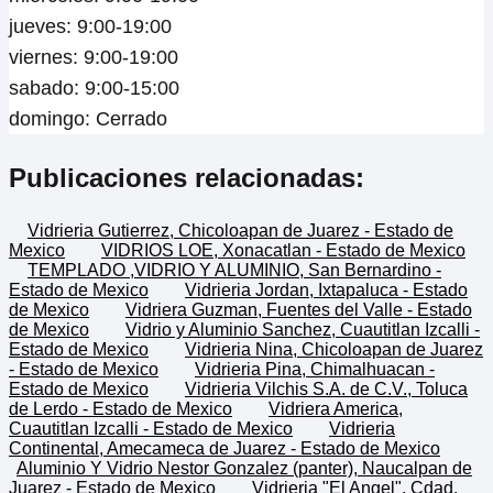
jueves: 9:00-19:00
viernes: 9:00-19:00
sabado: 9:00-15:00
domingo: Cerrado
Publicaciones relacionadas:
Vidrieria Gutierrez, Chicoloapan de Juarez - Estado de
Mexico
VIDRIOS LOE, Xonacatlan - Estado de Mexico
TEMPLADO ,VIDRIO Y ALUMINIO, San Bernardino -
Estado de Mexico
Vidrieria Jordan, Ixtapaluca - Estado
de Mexico
Vidriera Guzman, Fuentes del Valle - Estado
de Mexico
Vidrio y Aluminio Sanchez, Cuautitlan Izcalli -
Estado de Mexico
Vidrieria Nina, Chicoloapan de Juarez
- Estado de Mexico
Vidrieria Pina, Chimalhuacan -
Estado de Mexico
Vidrieria Vilchis S.A. de C.V., Toluca
de Lerdo - Estado de Mexico
Vidriera America,
Cuautitlan Izcalli - Estado de Mexico
Vidrieria
Continental, Amecameca de Juarez - Estado de Mexico
Aluminio Y Vidrio Nestor Gonzalez (panter), Naucalpan de
Juarez - Estado de Mexico
Vidrieria "El Angel", Cdad.