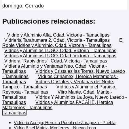
domingo: Cerrado
Publicaciones relacionadas:
Vidrio y Aluminio Alfa, Cdad. Victoria - Tamaulipas
Vidrieria Tarahumara 2, Cdad. Victoria - Tamaulipas
El
Roble Vidrios y Aluminio, Cdad. Victoria - Tamaulipas
Vidrios y Aluminios LUGO, Cdad. Victoria - Tamaulipas
Vidrios y Aluminios LUGO, Cdad. Victoria - Tamaulipas
Vidriera "Rapividrios", Cdad. Victoria - Tamaulipas
Vidieria Aluminio y Ventanas Neo, Cdad. Victoria -
Tamaulipas
Vidrios y Cristales las Torres, Nuevo Laredo
- Tamaulipas
Vidrios Crinamex, Heroica Matamoros -
Tamaulipas
Vidrios Cristales y Ventanas del Norte,
Tampico - Tamaulipas
Vidrios y Aluminio el Paraiso,
Reynosa - Tamaulipas
Vitro Mante, Cdad. Mante -
Tamaulipas
Vidrios Y Aluminios La Joya, Nuevo Laredo -
Tamaulipas
Vidrios y Aluminios FACAHE, Heroica
Matamoros - Tamaulipas
Tamaulipas
Vidrieria Acenjo, Heroica Puebla de Zaragoza - Puebla
Vidrio Bisel Matriz, Monterrey - Nuevo Leon